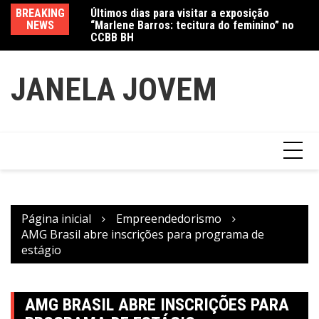
Ir
Jewelry marcam
BREAKING
Últimos dias para visitar a exposição
Am
para
NEWS
“Marlene Barros: tecitura do feminino” no
in
o
CCBB BH
conteúdo
JANELA JOVEM
Página inicial
Empreendedorismo
AMG Brasil abre inscrições para programa de
estágio
AMG BRASIL ABRE INSCRIÇÕES PARA