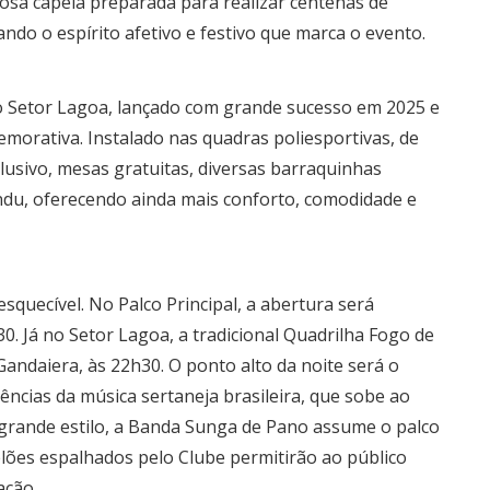
osa capela preparada para realizar centenas de
ndo o espírito afetivo e festivo que marca o evento.
o Setor Lagoa, lançado com grande sucesso em 2025 e
morativa. Instalado nas quadras poliesportivas, de
clusivo, mesas gratuitas, diversas barraquinhas
du, oferecendo ainda mais conforto, comodidade e
quecível. No Palco Principal, a abertura será
. Já no Setor Lagoa, a tradicional Quadrilha Fogo de
Gandaiera, às 22h30. O ponto alto da noite será o
ncias da música sertaneja brasileira, que sobe ao
m grande estilo, a Banda Sunga de Pano assume o palco
elões espalhados pelo Clube permitirão ao público
ção.