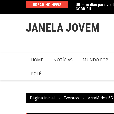
CCBB BH
Ir
BREAKING NEWS
Amanda Mangili trans
para
o
conteúdo
JANELA JOVEM
HOME
NOTÍCIAS
MUNDO POP
ROLÊ
Página inicial
Eventos
Arraiá dos 65