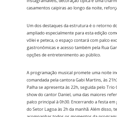
instagramáveis, decoração típica e uma charm
casamentos caipiras ao longo da noite, reforça
Um dos destaques da estrutura é o retorno d
ampliado especialmente para esta edição come
vôlei e peteca, o espaço contará com palco ex
gastronômicas e acesso também pela Rua Gan
opções de entretenimento ao público.
A programação musical promete uma noite ines
comandada pela cantora Gabi Martins, às 21h30
Palha se apresenta às 22h, seguida pelo Trio 
show do cantor Daniel, uma das maiores referê
palco principal à 0h30. Encerrando a festa e
do Setor Lagoa às 2h da manhã. Além disso, t
acompanhar todos os momentos da programa