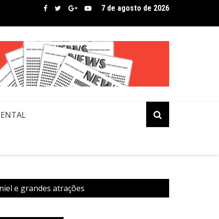
7 de agosto de 2026
bre assina lista de convidados em festival que revela novos tale
MENTAL
niel e grandes atrações