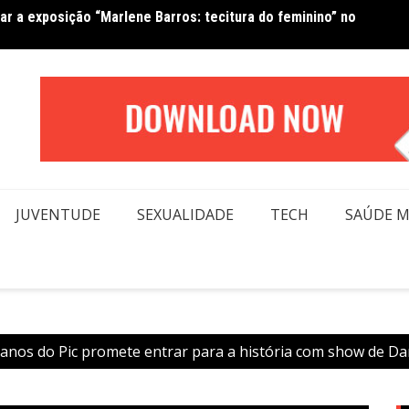
Van No
forma beleza e inclusão em conexão real nas redes
moda
JUVENTUDE
SEXUALIDADE
TECH
SAÚDE 
 anos do Pic promete entrar para a história com show de Da