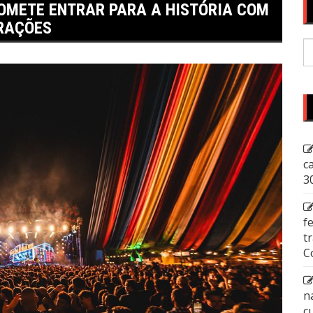
ROMETE ENTRAR PARA A HISTÓRIA COM
TRAÇÕES
P
p
c
3
f
t
C
n
c