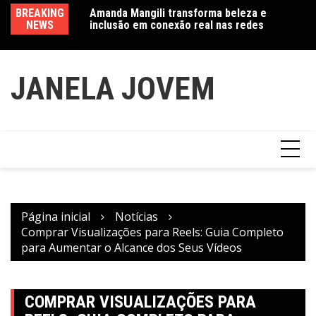
Ir
a exposição
BREAKING
Amanda Mangili transforma beleza e
Va
para
 do feminino” no
NEWS
inclusão em conexão real nas redes
fe
o
conteúdo
JANELA JOVEM
Página inicial
Notícias
Comprar Visualizações para Reels: Guia Completo
para Aumentar o Alcance dos Seus Vídeos
COMPRAR VISUALIZAÇÕES PARA