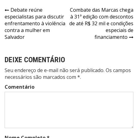
Navegação
Debate reúne
Combate das Marcas chega
especialistas para discutir
à 31ª edição com descontos
de
enfrentamento à violência
de até R$ 32 mil e condições
Post
contra a mulher em
especiais de
Salvador
financiamento
DEIXE COMENTÁRIO
Seu endereço de e-mail não será publicado. Os campos
necessários são marcados com *.
Comentário
Nome Completo *