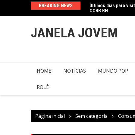
CCBB BH
Ir
BREAKING NEWS
Amanda Mangili trans
para
o
conteúdo
JANELA JOVEM
HOME
NOTÍCIAS
MUNDO POP
ROLÊ
Página inicial
Sem categoria
Consumo