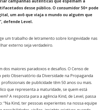
e criar campanhas autênticas que espelham a
ltifacetados desse público. O consumidor 50+ pode
ital, um avô que viaja o mundo ou alguém que
, defende Level.
ige um trabalho de letramento sobre longevidade nas
har externo seja verdadeiro.
um dos maiores paradoxos e desafios. O Censo de
ado pelo Observatório da Diversidade na Propaganda
 profissionais de publicidade têm 50 anos ou mais.
lico que representa a maturidade, se quem está
em? A resposta para a agência Kind, de Level, passa
vo: “Na Kind, ter pessoas experientes na nossa equipe
 possibilidades, visões, insights criativos quando