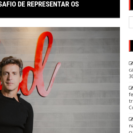
SAFIO DE REPRESENTAR OS
P
p
c
3
f
t
C
n
c