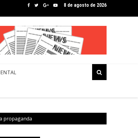
8 de agosto de 2026
bre assina lista de convidados em festival que revela novos tale
MENTAL
na propaganda