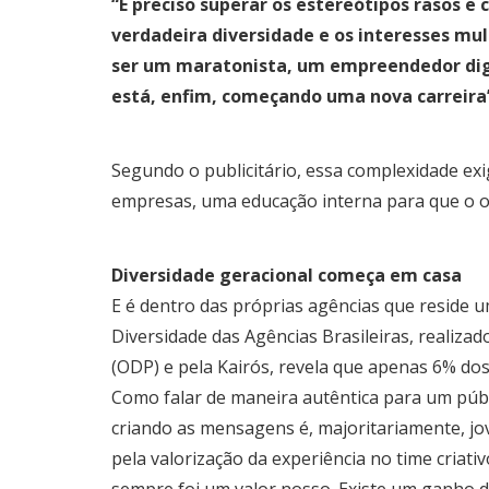
“É preciso superar os estereótipos rasos 
verdadeira diversidade e os interesses mu
ser um maratonista, um empreendedor dig
está, enfim, começando uma nova carreira”
Segundo o publicitário, essa complexidade ex
empresas, uma educação interna para que o ol
Diversidade geracional começa em casa
E é dentro das próprias agências que reside 
Diversidade das Agências Brasileiras, realiz
(ODP) e pela Kairós, revela que apenas 6% dos
Como falar de maneira autêntica para um púb
criando as mensagens é, majoritariamente, jov
pela valorização da experiência no time criati
sempre foi um valor nosso. Existe um ganho de