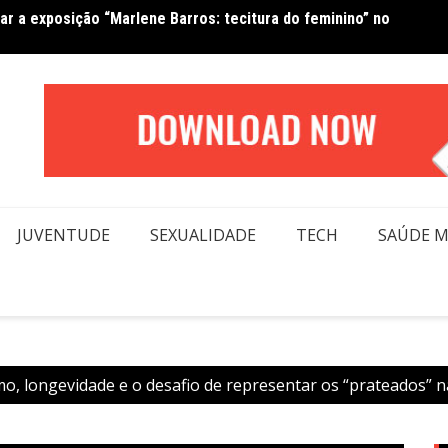
Van No
forma beleza e inclusão em conexão real nas redes
moda
JUVENTUDE
SEXUALIDADE
TECH
SAÚDE 
, longevidade e o desafio de representar os “prateados” 