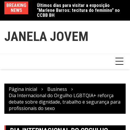
“Marlene Barros: tecitura do feminino” no
Ir
BREAKING
Va
CCBB BH
para
Amanda Mangili transforma beleza e
NEWS
fe
inclusão em conexão real nas redes
o
conteúdo
JANELA JOVEM
Página inicial
Business
Dia Internacional do Orgulho LGBTQIA+ reforça
debate sobre dignidade, trabalho e segurança para
profissionais do sexo