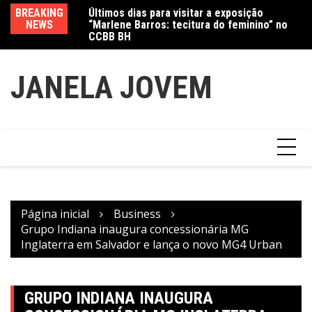
Ir
Jewelry marcam
BREAKING
Últimos dias para visitar a exposição
Am
para
NEWS
“Marlene Barros: tecitura do feminino” no
in
o
CCBB BH
conteúdo
JANELA JOVEM
Página inicial
Business
Grupo Indiana inaugura concessionária MG
Inglaterra em Salvador e lança o novo MG4 Urban
GRUPO INDIANA INAUGURA