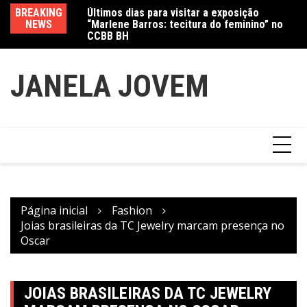
Ir
“Marlene Barros: tecitura do feminino” no
BREAKING
Va
para
CCBB BH
NEWS
fe
Amanda Mangili transforma beleza e
o
inclusão em conexão real nas redes
conteúdo
JANELA JOVEM
Página inicial
Fashion
Joias brasileiras da TC Jewelry marcam presença no
Oscar
JOIAS BRASILEIRAS DA TC JEWELRY