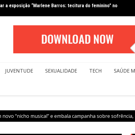
tar a exposição “Marlene Barros: tecitura do feminino” no
Van No
forma beleza e inclusão em conexão real nas redes
moda
JUVENTUDE
SEXUALIDADE
TECH
SAÚDE 
 novo “nicho musical” e embala campanha sobre sofrência, 