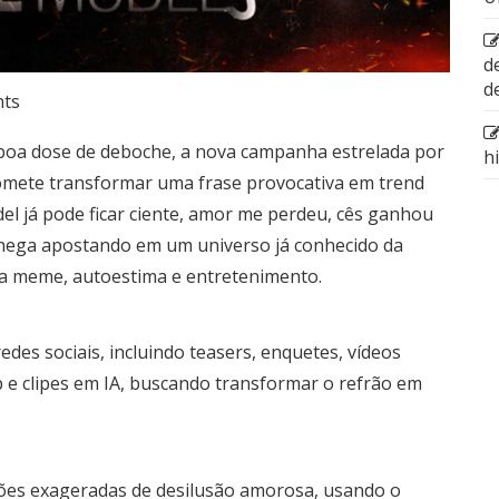
d
d
nts
 boa dose de deboche, a nova campanha estrelada por
h
omete transformar uma frase provocativa em trend
del já pode ficar ciente, amor me perdeu, cês ganhou
” chega apostando em um universo já conhecido da
ira meme, autoestima e entretenimento.
des sociais, incluindo teasers, enquetes, vídeos
b e clipes em IA, buscando transformar o refrão em
ões exageradas de desilusão amorosa, usando o