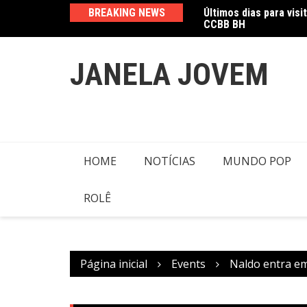
Últimos dias para visi
Ir
BREAKING NEWS
CCBB BH
Amanda Mangili trans
para
o
conteúdo
JANELA JOVEM
HOME
NOTÍCIAS
MUNDO POP
ROLÊ
Página inicial
Events
Naldo entra em