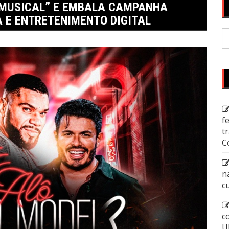
 MUSICAL” E EMBALA CAMPANHA
 E ENTRETENIMENTO DIGITAL
P
p
f
t
C
n
c
c
U