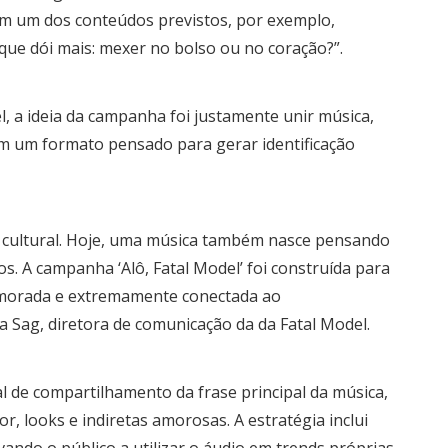
Em um dos conteúdos previstos, por exemplo,
que dói mais: mexer no bolso ou no coração?”.
, a ideia da campanha foi justamente unir música,
em um formato pensado para gerar identificação
 cultural. Hoje, uma música também nasce pensando
s. A campanha ‘Alô, Fatal Model’ foi construída para
umorada e extremamente conectada ao
a Sag, diretora de comunicação da da Fatal Model.
 de compartilhamento da frase principal da música,
, looks e indiretas amorosas. A estratégia inclui
ando o público a utilizar o áudio em trends próprias.