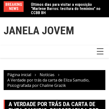
Últimos dias para visitar a exposição
Ir
BREAKING
Va
“Marlene Barros: tecitura do feminino” no
para
NEWS
fe
CCBB BH
Amanda Mangili transforma beleza e
o
inclusão em conexão real nas redes
conteúdo
JANELA JOVEM
Página inicial
Notícias
A Verdade por trás da carta de Eliza Samudio,
Psicografada por Chaline Grazik
A VERDADE POR TRÁS DA CARTA DE