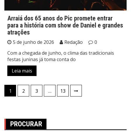
Arraiá dos 65 anos do Pic promete entrar
para a história com show de Daniel e grandes
atrações
5 de junho de 2026
Redação
0
Com a chegada de junho, o clima das tradicionais
festas juninas já toma conta do
Leia mais
Paginação
1
2
3
…
13
de
posts
PROCURAR