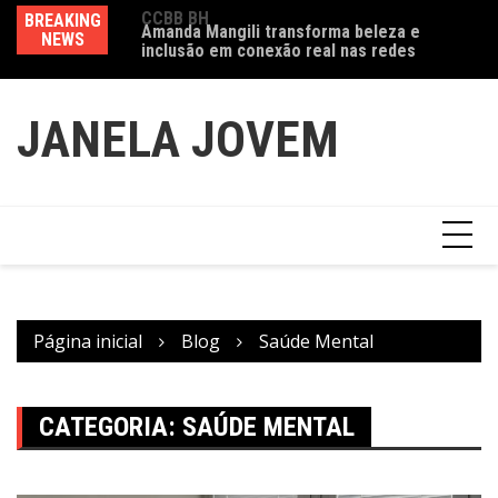
Ir
a exposição
BREAKING
Amanda Mangili transforma beleza e
Va
para
 do feminino” no
NEWS
inclusão em conexão real nas redes
fe
o
conteúdo
JANELA JOVEM
Página inicial
Blog
Saúde Mental
CATEGORIA:
SAÚDE MENTAL