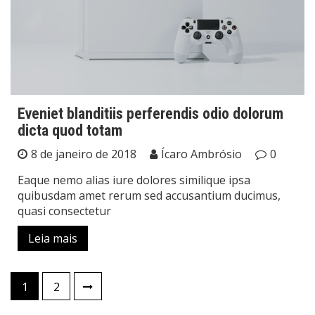
Eveniet blanditiis perferendis odio dolorum
dicta quod totam
8 de janeiro de 2018
Ícaro Ambrósio
0
Eaque nemo alias iure dolores similique ipsa
quibusdam amet rerum sed accusantium ducimus,
quasi consectetur
Leia mais
Paginação
1
2
de