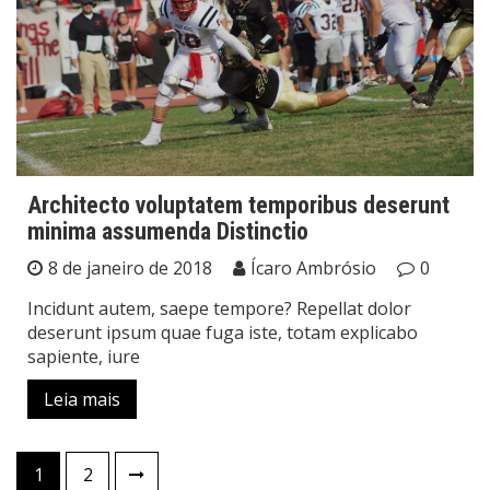
Architecto voluptatem temporibus deserunt
minima assumenda Distinctio
8 de janeiro de 2018
Ícaro Ambrósio
0
Incidunt autem, saepe tempore? Repellat dolor
deserunt ipsum quae fuga iste, totam explicabo
sapiente, iure
Leia mais
Paginação
1
2