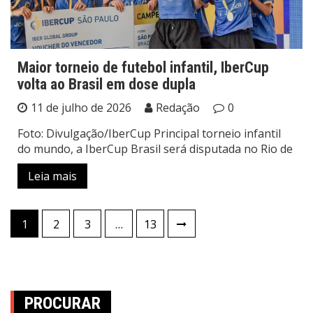
Maior torneio de futebol infantil, IberCup
volta ao Brasil em dose dupla
11 de julho de 2026
Redação
0
Foto: Divulgação/IberCup Principal torneio infantil
do mundo, a IberCup Brasil será disputada no Rio de
Leia mais
Paginação
1
2
3
…
13
de
posts
PROCURAR