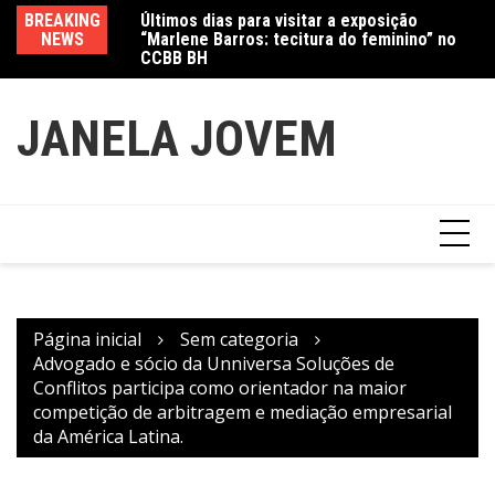
Ir
Jewelry marcam
BREAKING
Últimos dias para visitar a exposição
Am
para
NEWS
“Marlene Barros: tecitura do feminino” no
in
o
CCBB BH
conteúdo
JANELA JOVEM
Página inicial
Sem categoria
Advogado e sócio da Unniversa Soluções de
Conflitos participa como orientador na maior
competição de arbitragem e mediação empresarial
da América Latina.