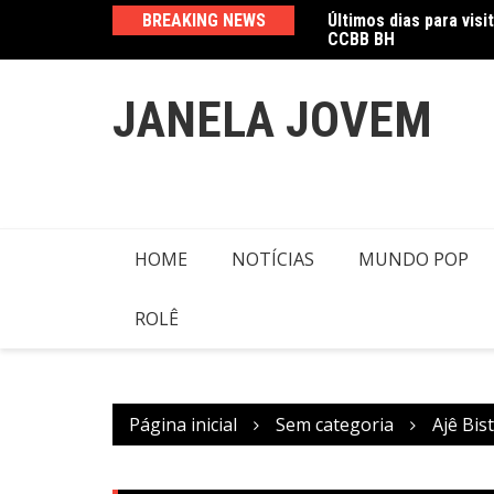
Últimos dias para visi
Ir
BREAKING NEWS
CCBB BH
Amanda Mangili trans
para
o
conteúdo
JANELA JOVEM
HOME
NOTÍCIAS
MUNDO POP
ROLÊ
Página inicial
Sem categoria
Ajê Bis