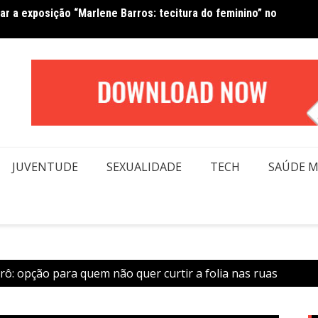
tar a exposição “Marlene Barros: tecitura do feminino” no
Van No
forma beleza e inclusão em conexão real nas redes
moda
JUVENTUDE
SEXUALIDADE
TECH
SAÚDE 
trô: opção para quem não quer curtir a folia nas ruas