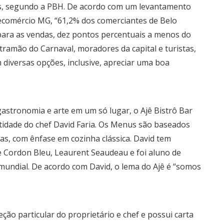
iões, segundo a PBH. De acordo com um levantamento
 Fecomércio MG, “61,2% dos comerciantes de Belo
ara as vendas, dez pontos percentuais a menos do
amão do Carnaval, moradores da capital e turistas,
 diversas opções, inclusive, apreciar uma boa
stronomia e arte em um só lugar, o Ajê Bistrô Bar
ntidade do chef David Faria. Os Menus são baseados
cas, com ênfase em cozinha clássica. David tem
Le Cordon Bleu, Leaurent Seaudeau e foi aluno de
undial. De acordo com David, o lema do Ajê é “somos
̧ão particular do proprietário e chef e possui carta