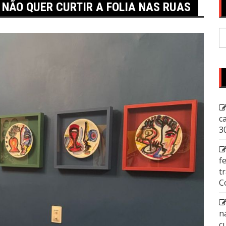
M NÃO QUER CURTIR A FOLIA NAS RUAS
P
p
c
3
f
t
C
n
c