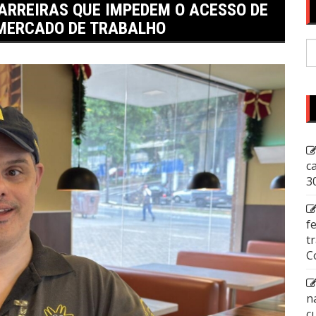
ARREIRAS QUE IMPEDEM O ACESSO DE
 MERCADO DE TRABALHO
P
p
c
3
f
t
C
n
c