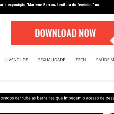
Van No
forma beleza e inclusão em conexão real nas redes
moda
JUVENTUDE
SEXUALIDADE
TECH
SAÚDE 
orados derruba as barreiras que impedem o acesso de pess