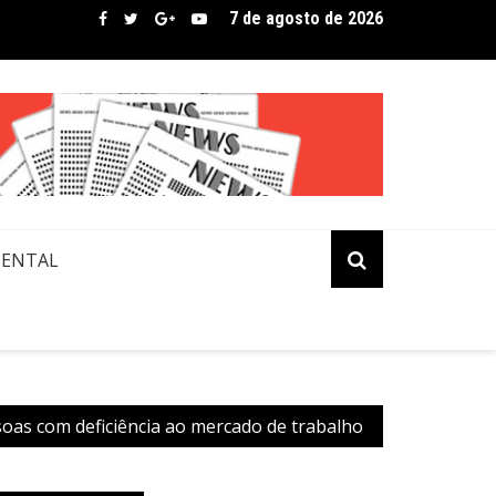
7 de agosto de 2026
bre assina lista de convidados em festival que revela novos tale
MENTAL
oas com deficiência ao mercado de trabalho