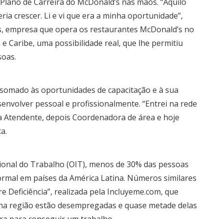
Plano de Carreira do McDonald’s nas mãos. “Aquilo
ria crescer. Li e vi que era a minha oportunidade”,
os, empresa que opera os restaurantes McDonald’s no
e Caribe, uma possibilidade real, que lhe permitiu
soas.
somado às oportunidades de capacitação e à sua
envolver pessoal e profissionalmente. “Entrei na rede
 Atendente, depois Coordenadora de área e hoje
a.
ional do Trabalho (OIT), menos de 30% das pessoas
ormal em países da América Latina. Números similares
 Deficiência”, realizada pela Incluyeme.com, que
a na região estão desempregadas e quase metade delas
ira para conseguir um trabalho.