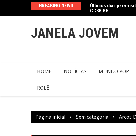
CCBB BH
Ir
BREAKING NEWS
Amanda Mangili trans
para
o
conteúdo
JANELA JOVEM
HOME
NOTÍCIAS
MUNDO POP
ROLÊ
Página inicial
Sem categoria
Arcos D