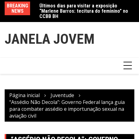
“Marlene Barros: tecitura do feminino” no
Ir
BREAKING
Va
CCBB BH
para
Amanda Mangili transforma beleza e
NEWS
fe
inclusão em conexão real nas redes
o
conteúdo
JANELA JOVEM
Página inicial
Juventude
“Assédio Não Decola”: Governo Federal lança guia
para combater assédio e importunação sexual na
aviação civil