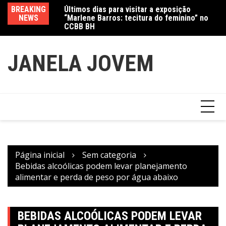
Ir
CCBB BH
BREAKING
Va
Amanda Mangili transforma beleza e
para
NEWS
fe
inclusão em conexão real nas redes
o
conteúdo
JANELA JOVEM
Página inicial
Sem categoria
Bebidas alcoólicas podem levar planejamento
alimentar e perda de peso por água abaixo
BEBIDAS ALCOÓLICAS PODEM LEVAR