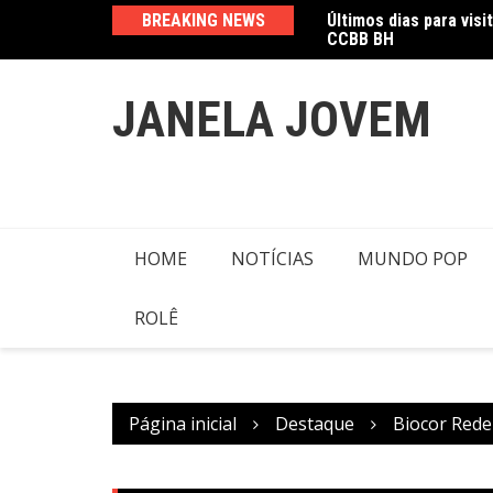
Ir
cam presença no Oscar
BREAKING NEWS
Últimos dias para visi
para
CCBB BH
o
conteúdo
JANELA JOVEM
HOME
NOTÍCIAS
MUNDO POP
ROLÊ
Página inicial
Destaque
Biocor Rede