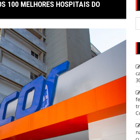
OS 100 MELHORES HOSPITAIS DO
P
p
c
3
f
t
C
n
c