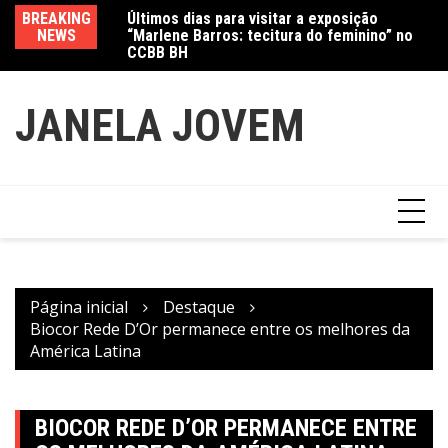
Ir
Jewelry marcam
BREAKING
Últimos dias para visitar a exposição
Am
para
NEWS
“Marlene Barros: tecitura do feminino” no
in
o
CCBB BH
conteúdo
JANELA JOVEM
Página inicial
Destaque
Biocor Rede D’Or permanece entre os melhores da
América Latina
BIOCOR REDE D’OR PERMANECE ENTRE