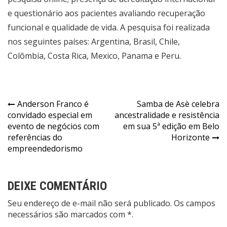
e questionário aos pacientes avaliando recuperação
funcional e qualidade de vida. A pesquisa foi realizada
nos seguintes países: Argentina, Brasil, Chile,
Colômbia, Costa Rica, Mexico, Panama e Peru.
Navegação
Anderson Franco é
Samba de Asè celebra
convidado especial em
ancestralidade e resistência
de
evento de negócios com
em sua 5ª edição em Belo
Post
referências do
Horizonte
empreendedorismo
DEIXE COMENTÁRIO
Seu endereço de e-mail não será publicado. Os campos
necessários são marcados com *.