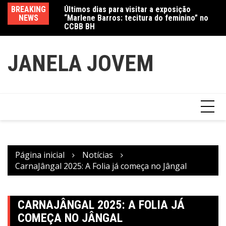
Ir
Últimos dias para visitar a exposição
BREAKING
Va
para
“Marlene Barros: tecitura do feminino” no
NEWS
fe
CCBB BH
Amanda Mangili transforma beleza e
o
inclusão em conexão real nas redes
conteúdo
JANELA JOVEM
Página inicial
Notícias
CarnaJângal 2025: A Folia já começa no Jângal
CARNAJÂNGAL 2025: A FOLIA JÁ
COMEÇA NO JÂNGAL