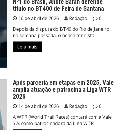
Nº1 do Brasil, André Baran defende
título no BT400 de Feira de Santana
16 de abril de 2026
Redação
0
Depois da disputa do BT40 do Rio de Janeiro
na semana passada, o beach tennista
Leia mais
Após parceria em etapas em 2025, Vale
amplia atuação e patrocina a Liga WTR
2026
14 de abril de 2026
Redação
0
A WTR (World Trail Races) contará com a Vale
S.A. como patrocinadora da Liga WTR