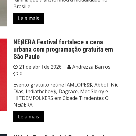
Brasil e
Leia mais
NEØERA Festival fortalece a cena
urbana com programação gratuita em
São Paulo
21 de abril de 2026
Andrezza Barros
0
Evento gratuito reúne IAMLOPE$$, Abbot, Nic
Dias, Indiathebo$$, Dagrace, Mec Slerry e
HITDEMFOLKERS em Cidade Tiradentes O
NEØERA
Leia mais