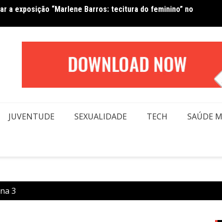
Van No
forma beleza e inclusão em conexão real nas redes
moda
JUVENTUDE
SEXUALIDADE
TECH
SAÚDE 
na 3