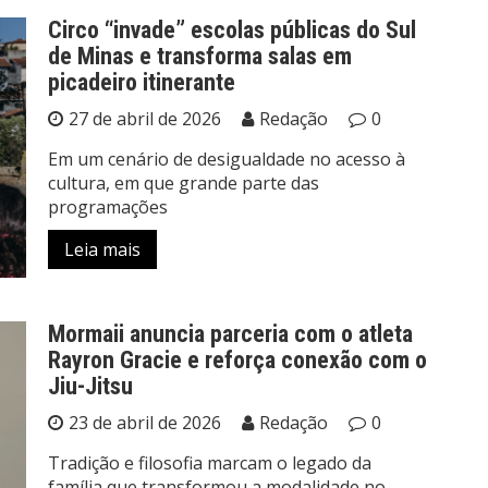
Circo “invade” escolas públicas do Sul
de Minas e transforma salas em
picadeiro itinerante
27 de abril de 2026
Redação
0
Em um cenário de desigualdade no acesso à
cultura, em que grande parte das
programações
Leia mais
Mormaii anuncia parceria com o atleta
Rayron Gracie e reforça conexão com o
Jiu-Jitsu
23 de abril de 2026
Redação
0
Tradição e filosofia marcam o legado da
família que transformou a modalidade no