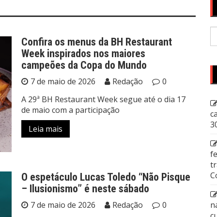
P
Confira os menus da BH Restaurant
p
Week inspirados nos maiores
campeões da Copa do Mundo
7 de maio de 2026
Redação
0
A 29ª BH Restaurant Week segue até o dia 17
de maio com a participação
c
3
Leia mais
f
t
C
O espetáculo Lucas Toledo “Não Pisque
– Ilusionismo” é neste sábado
n
7 de maio de 2026
Redação
0
c