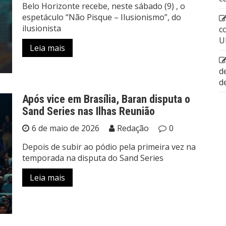
Belo Horizonte recebe, neste sábado (9) , o
espetáculo “Não Pisque – Ilusionismo”, do
ilusionista
c
U
Leia mais
d
d
Após vice em Brasília, Baran disputa o
Sand Series nas Ilhas Reunião
6 de maio de 2026
Redação
0
Depois de subir ao pódio pela primeira vez na
temporada na disputa do Sand Series
Leia mais