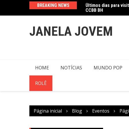
CCBB BH
Ir
BREAKING NEWS
Amanda Mangili trans
para
o
conteúdo
JANELA JOVEM
HOME
NOTÍCIAS
MUNDO POP
ROLÊ
Página inicial
Blog
Eventos
Pági