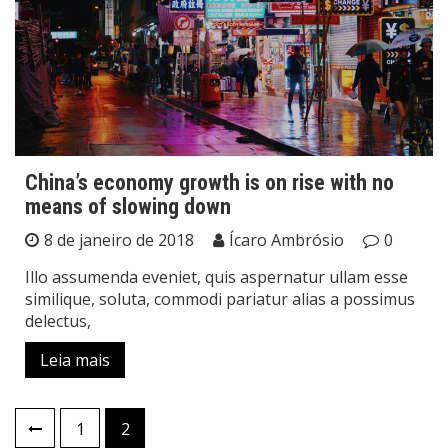
China’s economy growth is on rise with no
means of slowing down
8 de janeiro de 2018
Ícaro Ambrósio
0
Illo assumenda eveniet, quis aspernatur ullam esse
similique, soluta, commodi pariatur alias a possimus
delectus,
Leia mais
Paginação
1
2