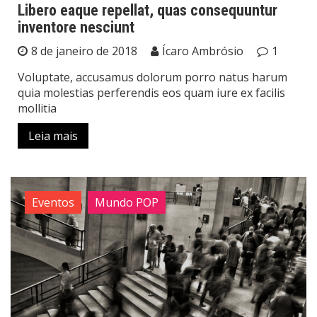
Libero eaque repellat, quas consequuntur
inventore nesciunt
8 de janeiro de 2018
Ícaro Ambrósio
1
Voluptate, accusamus dolorum porro natus harum
quia molestias perferendis eos quam iure ex facilis
mollitia
Leia mais
Eventos
Mundo POP