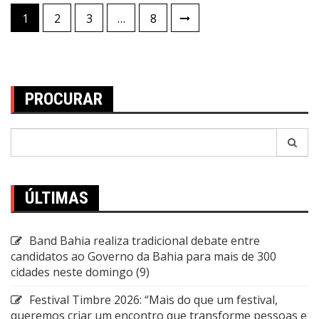
Paginação
1
2
3
…
8
de
posts
PROCURAR
Pesquisar
por:
ÚLTIMAS
Band Bahia realiza tradicional debate entre
candidatos ao Governo da Bahia para mais de 300
cidades neste domingo (9)
Festival Timbre 2026: “Mais do que um festival,
queremos criar um encontro que transforme pessoas e