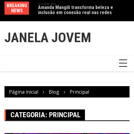
Ir
a exposição
BREAKING
Amanda Mangili transforma beleza e
Va
para
 do feminino” no
NEWS
inclusão em conexão real nas redes
fe
o
conteúdo
JANELA JOVEM
Página inicial
Blog
Principal
CATEGORIA:
PRINCIPAL