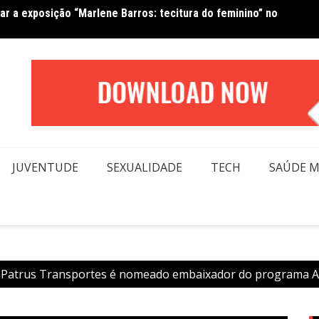
Van No
forma beleza e inclusão em conexão real nas redes
moda
JUVENTUDE
SEXUALIDADE
TECH
SAÚDE 
 Patrus Transportes é nomeado embaixador do programa 