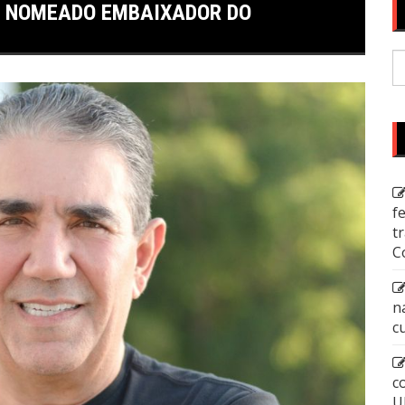
É NOMEADO EMBAIXADOR DO
P
p
f
t
C
n
c
c
U