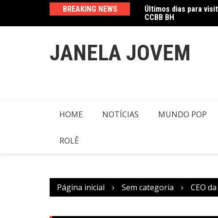
Ir
CCBB BH
BREAKING NEWS
Amanda Mangili trans
para
o
conteúdo
JANELA JOVEM
HOME
NOTÍCIAS
MUNDO POP
ROLÊ
Página inicial
Sem categoria
CEO da