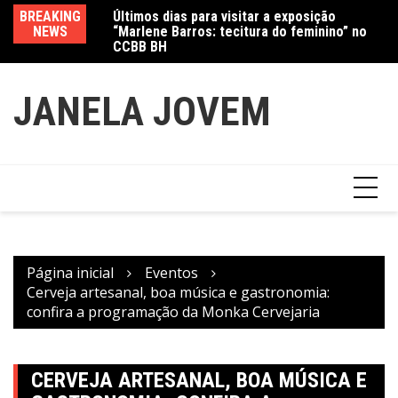
Ir
Últimos dias para visitar a exposição
BREAKING
Va
“Marlene Barros: tecitura do feminino” no
para
NEWS
fe
CCBB BH
Amanda Mangili transforma beleza e
o
inclusão em conexão real nas redes
conteúdo
JANELA JOVEM
Página inicial
Eventos
Cerveja artesanal, boa música e gastronomia:
confira a programação da Monka Cervejaria
CERVEJA ARTESANAL, BOA MÚSICA E