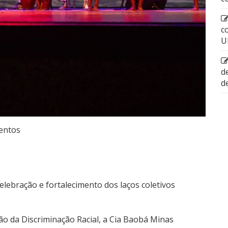
c
U
d
d
entos
lebração e fortalecimento dos laços coletivos
ão da Discriminação Racial, a Cia Baobá Minas