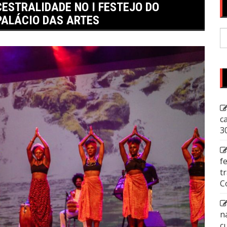
ESTRALIDADE NO I FESTEJO DO
PALÁCIO DAS ARTES
P
p
c
3
f
t
C
n
c