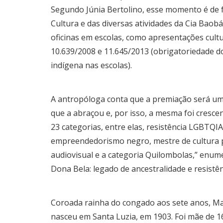
Segundo Júnia Bertolino, esse momento é de f
Cultura e das diversas atividades da Cia Baob
oficinas em escolas, como apresentações cultur
10.639/2008 e 11.645/2013 (obrigatoriedade do 
indígena nas escolas).
A antropóloga conta que a premiação será um
que a abraçou e, por isso, a mesma foi cresc
23 categorias, entre elas, resistência LGBTQIA
empreendedorismo negro, mestre de cultura p
audiovisual e a categoria Quilombolas,” enume
Dona Bela: legado de ancestralidade e resistê
Coroada rainha do congado aos sete anos, Ma
nasceu em Santa Luzia, em 1903. Foi mãe de 16 f