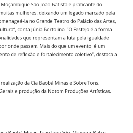
e Moçambique São João Batista e praticante do
muitas mulheres, deixando um legado marcado pela
homenageá-la no Grande Teatro do Palácio das Artes,
tura”, conta Júnia Bertolino. “O Festejo é a forma
nalidades que representam a luta pela igualdade
a por onde passam. Mais do que um evento, é um
to de reflexão e fortalecimento coletivo”, destaca a
 realização da Cia Baobá Minas e SobreTons,
 Gerais e produção da Notom Produções Artísticas.
Dança Baobá Minas, Fran Januário, Mamour Bah e