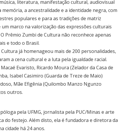
música, literatura, manifestação cultural, audiovisual
, a memória, a ancestralidade e a identidade negra, com
stres populares e para as tradições de matriz
se um marco na valorização das expressões culturais
l. O Prêmio Zumbi de Cultura não reconhece apenas
s e todo o Brasil.
e Cultura já homenageou mais de 200 personalidades,
aram a cena cultural e a luta pela igualdade racial.
Macaé Evaristo, Ricardo Moura (Zelador da Casa de
mba, Isabel Casimiro (Guarda de Treze de Maio)
Cardoso, Mãe Efigênia (Quilombo Manzo Ngunzo
tos outros.
ropóloga pela UFMG, jornalista pela PUC/Minas e arte
ca do festejo. Além disto, ela é fundadora e diretora da
na cidade há 24 anos.