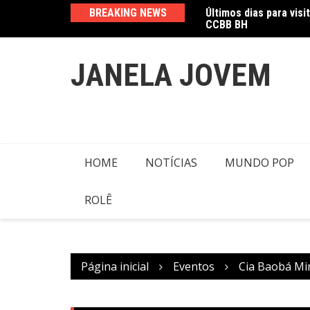
CCBB BH
Ir
BREAKING NEWS
Amanda Mangili trans
para
o
conteúdo
JANELA JOVEM
HOME
NOTÍCIAS
MUNDO POP
ROLÊ
Página inicial
Eventos
Cia Baobá Min