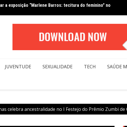
Van No
forma beleza e inclusão em conexão real nas redes
moda
JUVENTUDE
SEXUALIDADE
TECH
SAÚDE 
as celebra ancestralidade no I Festejo do Prêmio Zumbi de 