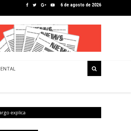
6 de agosto de 2026
 Mangili transforma beleza e inclusão em conexão real nas red
MENTAL
argo explica