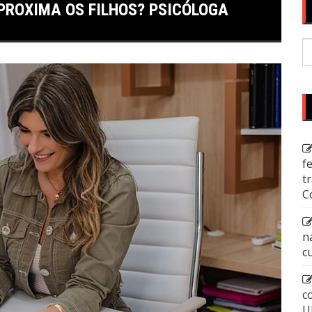
PROXIMA OS FILHOS? PSICÓLOGA
P
p
f
t
C
n
c
c
U