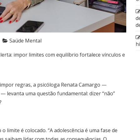
d
d
Saúde Mental
h
rta: impor limites com equilíbrio fortalece vínculos e
 impor regras, a psicóloga Renata Camargo —
 — levanta uma questão fundamental: dizer “não”
?
o limite é colocado. “A adolescência é uma fase de
es saibam lidar com todas as consequências. O