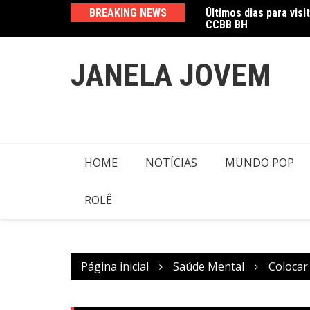
Ir
cam presença no Oscar
BREAKING NEWS
Últimos dias para visi
para
CCBB BH
o
conteúdo
JANELA JOVEM
HOME
NOTÍCIAS
MUNDO POP
ROLÊ
Página inicial
Saúde Mental
Colocar