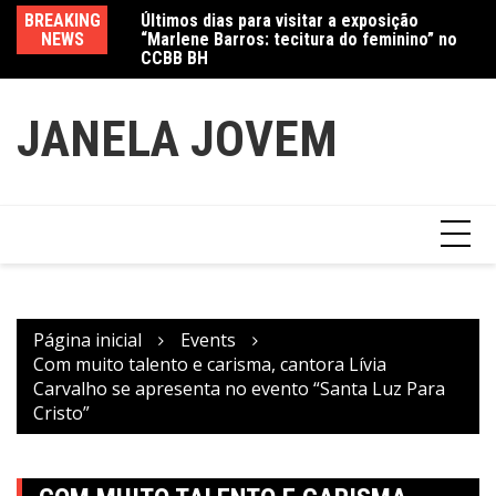
Ir
Últimos dias para visitar a exposição
BREAKING
Va
para
“Marlene Barros: tecitura do feminino” no
NEWS
fe
CCBB BH
Amanda Mangili transforma beleza e
o
inclusão em conexão real nas redes
conteúdo
JANELA JOVEM
Página inicial
Events
Com muito talento e carisma, cantora Lívia
Carvalho se apresenta no evento “Santa Luz Para
Cristo”