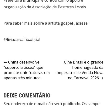
Prefeitura Municipal e contou com o apoio e
organização da Associação de Pastores Locais.
Para saber mais sobre a artista gospel , acesse:
@liviacarvalho.oficial
Navegação
China desenvolve
Cine Brasil é o grande
“supercola óssea” que
homenageado da
de
promete unir fraturas em
Imperatriz de Venda Nova
Post
apenas três minutos
no Carnaval 2026
DEIXE COMENTÁRIO
Seu endereço de e-mail não será publicado. Os campos