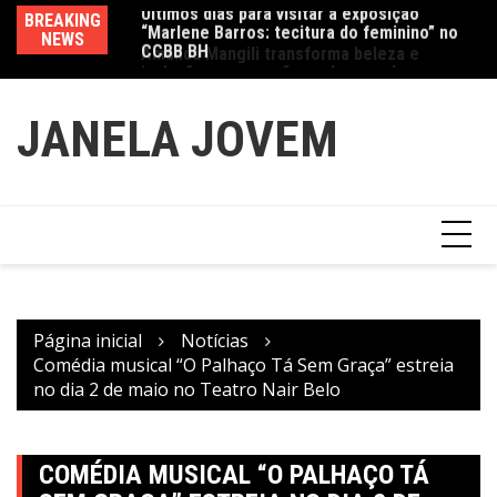
CCBB BH
Ir
BREAKING
Va
Amanda Mangili transforma beleza e
para
NEWS
fe
inclusão em conexão real nas redes
o
conteúdo
JANELA JOVEM
Página inicial
Notícias
Comédia musical “O Palhaço Tá Sem Graça” estreia
no dia 2 de maio no Teatro Nair Belo
COMÉDIA MUSICAL “O PALHAÇO TÁ