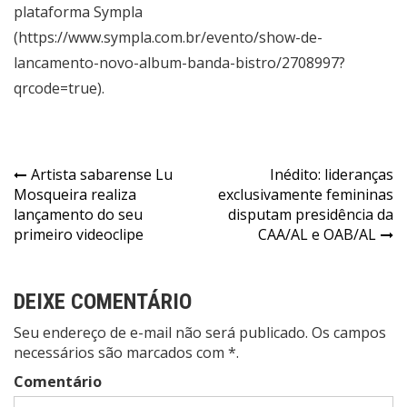
plataforma Sympla
(https://www.sympla.com.br/evento/show-de-
lancamento-novo-album-banda-bistro/2708997?
qrcode=true).
Navegação
Artista sabarense Lu
Inédito: lideranças
Mosqueira realiza
exclusivamente femininas
de
lançamento do seu
disputam presidência da
Post
primeiro videoclipe
CAA/AL e OAB/AL
DEIXE COMENTÁRIO
Seu endereço de e-mail não será publicado. Os campos
necessários são marcados com *.
Comentário