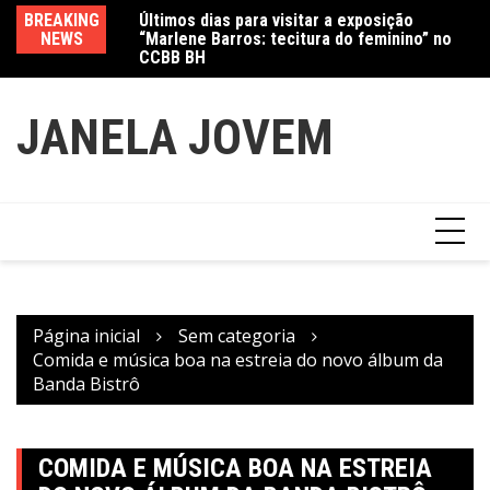
Ir
Jewelry marcam
BREAKING
Últimos dias para visitar a exposição
Am
para
NEWS
“Marlene Barros: tecitura do feminino” no
in
o
CCBB BH
conteúdo
JANELA JOVEM
Página inicial
Sem categoria
Comida e música boa na estreia do novo álbum da
Banda Bistrô
COMIDA E MÚSICA BOA NA ESTREIA