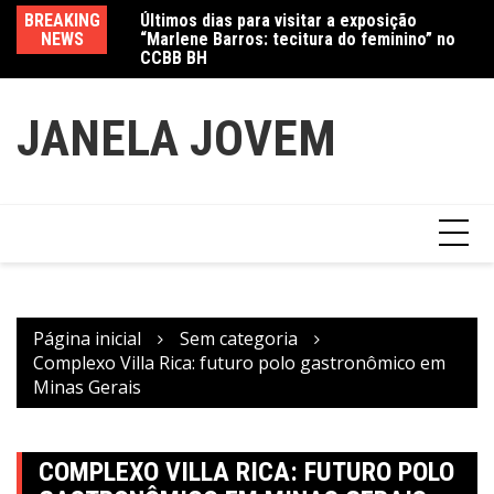
Ir
Jewelry marcam
BREAKING
Últimos dias para visitar a exposição
Am
para
NEWS
“Marlene Barros: tecitura do feminino” no
in
o
CCBB BH
conteúdo
JANELA JOVEM
Página inicial
Sem categoria
Complexo Villa Rica: futuro polo gastronômico em
Minas Gerais
COMPLEXO VILLA RICA: FUTURO POLO