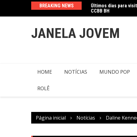
Ir
CCBB BH
BREAKING NEWS
Amanda Mangili trans
para
o
conteúdo
JANELA JOVEM
HOME
NOTÍCIAS
MUNDO POP
ROLÊ
Página inicial
Notícias
Daline Kenne