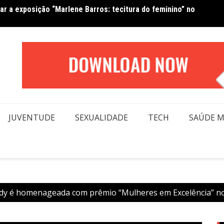
Van No
forma beleza e inclusão em conexão real nas redes
moda
JUVENTUDE
SEXUALIDADE
TECH
SAÚDE 
dy é homenageada com prêmio “Mulheres em Excelência” n