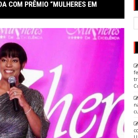
DA COM PRÊMIO “MULHERES EM
P
p
f
t
C
n
c
c
U