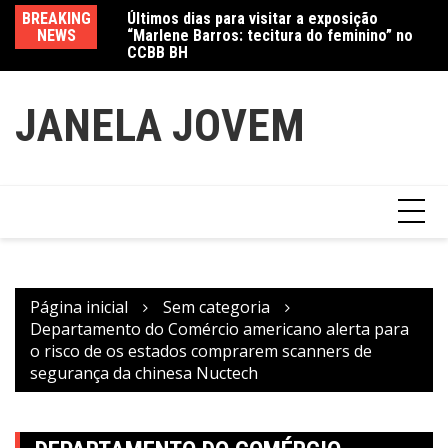
Ir
CCBB BH
BREAKING
Va
Amanda Mangili transforma beleza e
para
NEWS
fe
inclusão em conexão real nas redes
o
conteúdo
JANELA JOVEM
Página inicial
Sem categoria
Departamento do Comércio americano alerta para
o risco de os estados comprarem scanners de
segurança da chinesa Nuctech