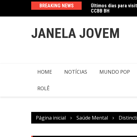
Ir
CCBB BH
BREAKING NEWS
Amanda Mangili trans
para
o
conteúdo
JANELA JOVEM
HOME
NOTÍCIAS
MUNDO POP
ROLÊ
Página inicial
Saúde Mental
Distinc