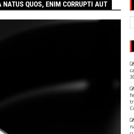
 NATUS QUOS, ENIM CORRUPTI AUT
P
p
c
3
f
t
C
n
c