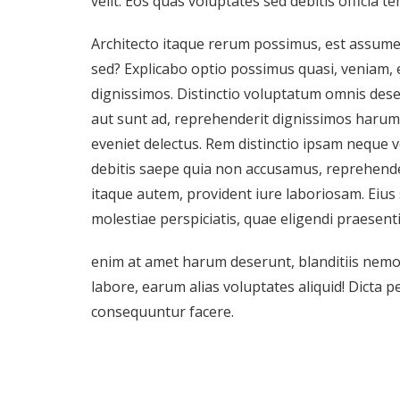
velit. Eos quas voluptates sed debitis officia t
Architecto itaque rerum possimus, est assume
sed? Explicabo optio possimus quasi, veniam,
dignissimos. Distinctio voluptatum omnis de
aut sunt ad, reprehenderit dignissimos harum d
eveniet delectus. Rem distinctio ipsam neque 
debitis saepe quia non accusamus, reprehende
itaque autem, provident iure laboriosam. Eius
molestiae perspiciatis, quae eligendi praesent
enim at amet harum deserunt, blanditiis nemo
labore, earum alias voluptates aliquid! Dicta p
consequuntur facere.