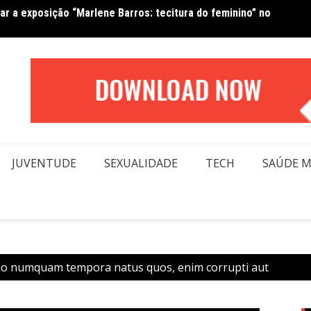
Van No
forma beleza e inclusão em conexão real nas redes
moda
JUVENTUDE
SEXUALIDADE
TECH
SAÚDE 
tio numquam tempora natus quos, enim corrupti aut