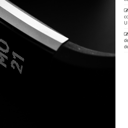
c
U
d
d