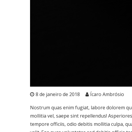
8 de janeiro de 2018
Ícaro Ambrósio
Nostrum quas enim fugiat, labore dolorem qu
mollitia vel, saepe sint repellendus! Asperior
tempore officiis, odio debitis mollitia culpa, q