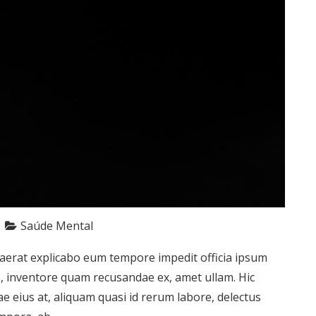
Saúde Mental
aerat explicabo eum tempore impedit officia ipsum
es, inventore quam recusandae ex, amet ullam. Hic
uae eius at, aliquam quasi id rerum labore, delectus