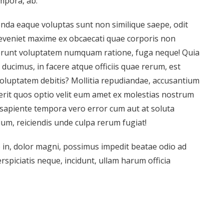
empora, ab.
nda eaque voluptas sunt non similique saepe, odit
 eveniet maxime ex obcaecati quae corporis non
serunt voluptatem numquam ratione, fuga neque! Quia
ucimus, in facere atque officiis quae rerum, est
voluptatem debitis? Mollitia repudiandae, accusantium
rit quos optio velit eum amet ex molestias nostrum
 sapiente tempora vero error cum aut at soluta
ium, reiciendis unde culpa rerum fugiat!
 in, dolor magni, possimus impedit beatae odio ad
erspiciatis neque, incidunt, ullam harum officia