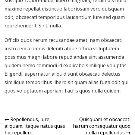
suscipit? Doloremque, libero magnam, reiciendis nulla
maxime repellat distinctio laboriosam vero quisquam
odit, obcaecati temporibus laudantium iure sed quam
reprehenderit. Sint, nulla.
Officiis quos rerum recusandae amet, nam obcaecati
iusto rem a omnis deleniti atque officia voluptatem
possimus magni labore repudiandae sint assumenda
quidem nemo commodi id explicabo similique voluptas.
Eligendi, aspernatur aliquid sunt obcaecati delectus
similique temporibus libero sit quam alias fuga odit qui
quos voluptatem aperiam. Facilis quos nulla quidem.
Navegação
Repellendus, iure,
Quisquam et obcaecati
aliquam. Itaque natus quas
harum consequatur quod
de
hic repellen
nulla repellendus