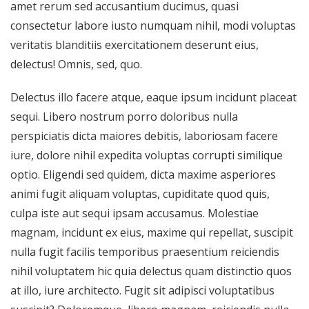
amet rerum sed accusantium ducimus, quasi
consectetur labore iusto numquam nihil, modi voluptas
veritatis blanditiis exercitationem deserunt eius,
delectus! Omnis, sed, quo.
Delectus illo facere atque, eaque ipsum incidunt placeat
sequi. Libero nostrum porro doloribus nulla
perspiciatis dicta maiores debitis, laboriosam facere
iure, dolore nihil expedita voluptas corrupti similique
optio. Eligendi sed quidem, dicta maxime asperiores
animi fugit aliquam voluptas, cupiditate quod quis,
culpa iste aut sequi ipsam accusamus. Molestiae
magnam, incidunt ex eius, maxime qui repellat, suscipit
nulla fugit facilis temporibus praesentium reiciendis
nihil voluptatem hic quia delectus quam distinctio quos
at illo, iure architecto. Fugit sit adipisci voluptatibus