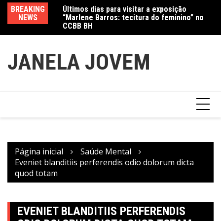
Ir
Jewelry marcam
BREAKING
Últimos dias para visitar a exposição
Am
para
NEWS
“Marlene Barros: tecitura do feminino” no
in
o
CCBB BH
conteúdo
JANELA JOVEM
Página inicial
Saúde Mental
Eveniet blanditiis perferendis odio dolorum dicta
quod totam
EVENIET BLANDITIIS PERFERENDIS