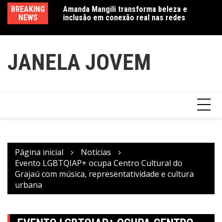
Ir
a exposição
BREAKING
Amanda Mangili transforma beleza e
Va
para
 do feminino” no
NEWS
inclusão em conexão real nas redes
fe
o
conteúdo
JANELA JOVEM
Página inicial
Notícias
Evento LGBTQIAP+ ocupa Centro Cultural do
Grajaú com música, representatividade e cultura
urbana