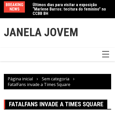
Ir
Últimos dias para visitar a exposição
BREAKING
Va
“Marlene Barros: tecitura do feminino” no
para
NEWS
fe
CCBB BH
Amanda Mangili transforma beleza e
o
inclusão em conexão real nas redes
conteúdo
JANELA JOVEM
Página inicial
Sem categoria
FatalFans invade a Times Square
FATALFANS INVADE A TIMES SQUARE