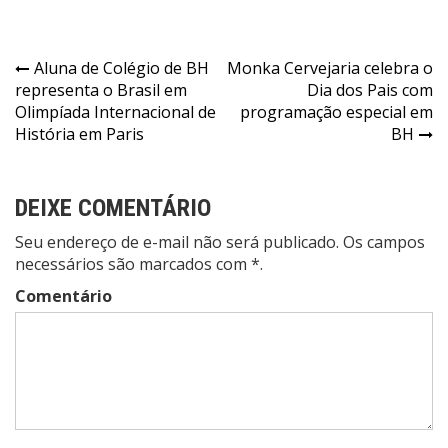
Navegação
Aluna de Colégio de BH
Monka Cervejaria celebra o
representa o Brasil em
Dia dos Pais com
de
Olimpíada Internacional de
programação especial em
Post
História em Paris
BH
DEIXE COMENTÁRIO
Seu endereço de e-mail não será publicado. Os campos
necessários são marcados com *.
Comentário