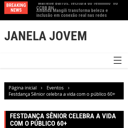
CCBB BH
Ir
BREAKING
Va
Amanda Mangili transforma beleza e
para
NEWS
fe
inclusão em conexão real nas redes
o
conteúdo
JANELA JOVEM
Página inicial
Eventos
Festdança Sênior celebra a vida com o público 60+
FESTDANÇA SÊNIOR CELEBRA A VIDA
COM O PÚBLICO 60+