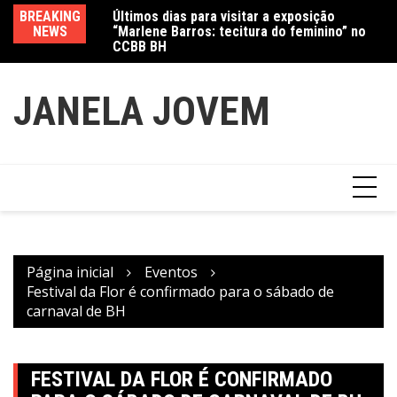
Ir
Últimos dias para visitar a exposição
BREAKING
Va
para
“Marlene Barros: tecitura do feminino” no
NEWS
fe
CCBB BH
Amanda Mangili transforma beleza e
o
inclusão em conexão real nas redes
conteúdo
JANELA JOVEM
Página inicial
Eventos
Festival da Flor é confirmado para o sábado de
carnaval de BH
FESTIVAL DA FLOR É CONFIRMADO