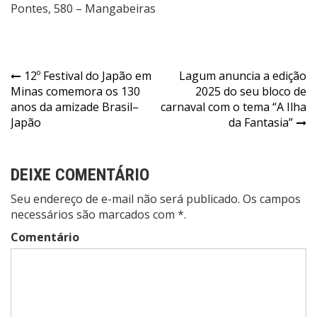
Pontes, 580 – Mangabeiras
Navegação
12º Festival do Japão em
Lagum anuncia a edição
Minas comemora os 130
2025 do seu bloco de
de
anos da amizade Brasil–
carnaval com o tema “A Ilha
Post
Japão
da Fantasia”
DEIXE COMENTÁRIO
Seu endereço de e-mail não será publicado. Os campos
necessários são marcados com *.
Comentário