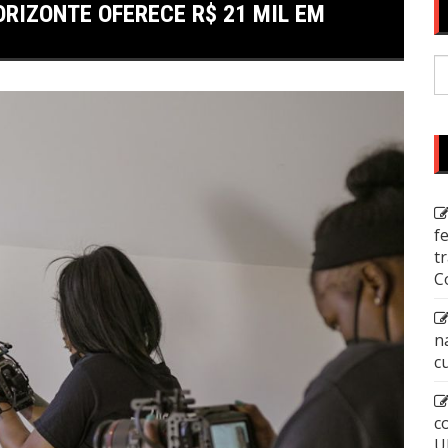
ORIZONTE OFERECE R$ 21 MIL EM
P
p
f
t
C
n
c
c
U