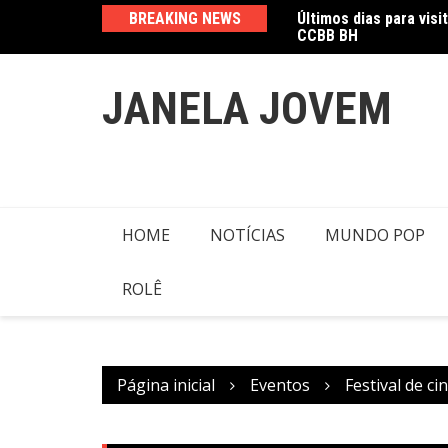
Ir
CCBB BH
BREAKING NEWS
Amanda Mangili trans
para
o
conteúdo
JANELA JOVEM
HOME
NOTÍCIAS
MUNDO POP
ROLÊ
Página inicial
Eventos
Festival de c