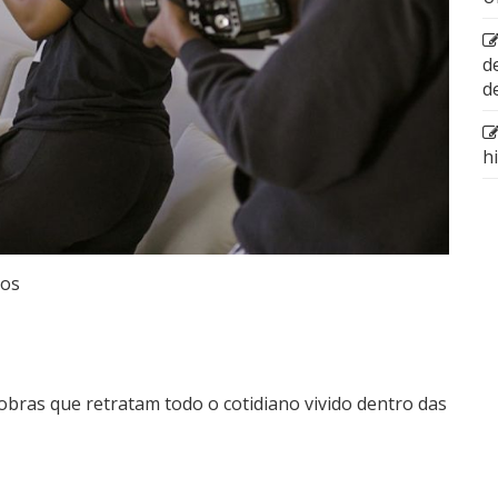
d
d
h
tos
bras que retratam todo o cotidiano vivido dentro das