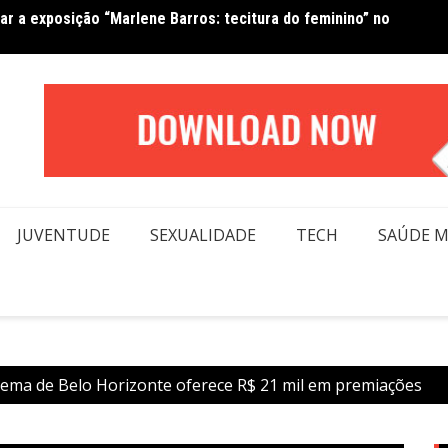
Van No
forma beleza e inclusão em conexão real nas redes
moda
JUVENTUDE
SEXUALIDADE
TECH
SAÚDE 
inema de Belo Horizonte oferece R$ 21 mil em premiações