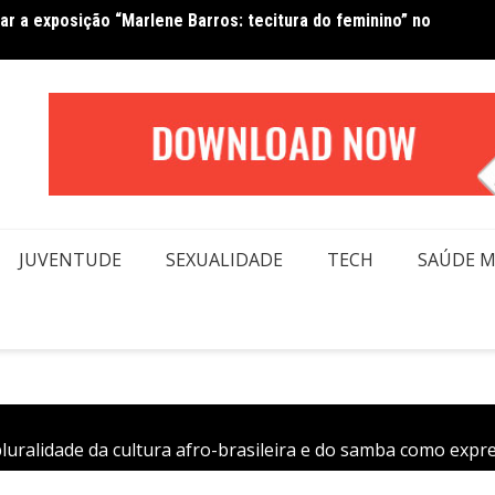
Van No
forma beleza e inclusão em conexão real nas redes
moda
JUVENTUDE
SEXUALIDADE
TECH
SAÚDE 
luralidade da cultura afro-brasileira e do samba como expre