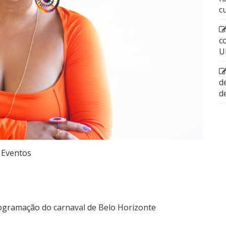
c
c
U
d
d
Eventos
rogramação do carnaval de Belo Horizonte