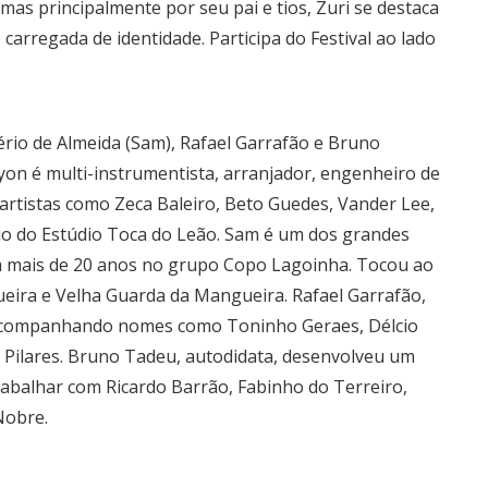
mas principalmente por seu pai e tios, Zuri se destaca
 carregada de identidade. Participa do Festival ao lado
rio de Almeida (Sam), Rafael Garrafão e Bruno
on é multi-instrumentista, arranjador, engenheiro de
rtistas como Zeca Baleiro, Beto Guedes, Vander Lee,
ário do Estúdio Toca do Leão. Sam é um dos grandes
 mais de 20 anos no grupo Copo Lagoinha. Tocou ao
eira e Velha Guarda da Mangueira. Rafael Garrafão,
ra acompanhando nomes como Toninho Geraes, Délcio
e Pilares. Bruno Tadeu, autodidata, desenvolveu um
trabalhar com Ricardo Barrão, Fabinho do Terreiro,
Nobre.