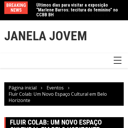
“Marlene Barros: tecitura do feminino” no
Ir
BREAKING
Va
CCBB BH
Amanda Mangili transforma beleza e
para
NEWS
fe
inclusão em conexão real nas redes
o
conteúdo
JANELA JOVEM
Página inicial
Eventos
Fluir Colab: Um Novo Espaço Cultural em Belo
Horizonte
FLUIR COLAB: UM NOVO ESPAÇO