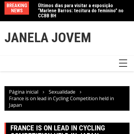
Ir
Jewelry marcam
BREAKING
Últimos dias para visitar a exposição
Am
para
NEWS
“Marlene Barros: tecitura do feminino” no
in
o
CCBB BH
conteúdo
JANELA JOVEM
Página inicial
Sexualidade
France is on lead in Cycling Competition held in
Japan
FRANCE IS ON LEAD IN CYCLING