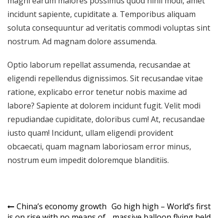
magni earum maiores possimus quod nihil modi, amet
incidunt sapiente, cupiditate a. Temporibus aliquam
soluta consequuntur ad veritatis commodi voluptas sint
nostrum. Ad magnam dolore assumenda.
Optio laborum repellat assumenda, recusandae at
eligendi repellendus dignissimos. Sit recusandae vitae
ratione, explicabo error tenetur nobis maxime ad
labore? Sapiente at dolorem incidunt fugit. Velit modi
repudiandae cupiditate, doloribus cum! At, recusandae
iusto quam! Incidunt, ullam eligendi provident
obcaecati, quam magnam laboriosam error minus,
nostrum eum impedit doloremque blanditiis.
Navegação
China’s economy growth
Go high high – World’s first
is on rise with no means of
massive balloon flying held