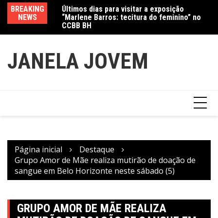
Ir
“Marlene Barros: tecitura do feminino” no
BREAKING
Va
para
CCBB BH
NEWS
fe
Amanda Mangili transforma beleza e
o
inclusão em conexão real nas redes
conteúdo
JANELA JOVEM
Página inicial
Destaque
Grupo Amor de Mãe realiza mutirão de doação de
sangue em Belo Horizonte neste sábado (5)
GRUPO AMOR DE MÃE REALIZA