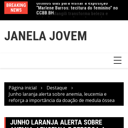
CCBB BH
Ir
BREAKING
Va
Amanda Mangili transforma beleza e
para
NEWS
fe
inclusão em conexão real nas redes
o
conteúdo
JANELA JOVEM
Página inicial
Destaque
Junho laranja alerta sobre anemia, leucemia e
reforça a importância da doação de medula óssea
JUNHO LARANJA ALERTA SOBRE