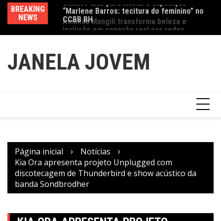
Ir
CCBB BH
BREAKING
Va
Amanda Mangili transforma beleza e
para
NEWS
fe
inclusão em conexão real nas redes
o
conteúdo
JANELA JOVEM
Página inicial
Notícias
Kia Ora apresenta projeto Unplugged com
discotecagem de Thunderbird e show acústico da
banda Sondbrodher