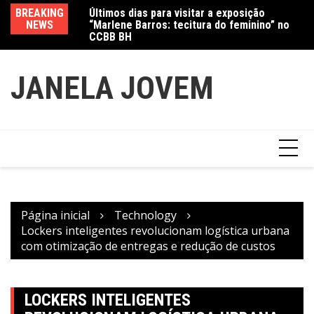
Ir
Jewelry marcam
BREAKING
Últimos dias para visitar a exposição
Am
para
NEWS
“Marlene Barros: tecitura do feminino” no
in
o
CCBB BH
conteúdo
JANELA JOVEM
Página inicial
Technology
Lockers inteligentes revolucionam logística urbana
com otimização de entregas e redução de custos
LOCKERS INTELIGENTES