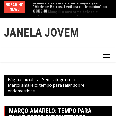
Ir
CCBB BH
BREAKING
Va
Amanda Mangili transforma beleza e
para
NEWS
fe
inclusão em conexão real nas redes
o
conteúdo
JANELA JOVEM
Página inicial
Sem categoria
Março amarelo: tempo para falar sobre
endometriose
MARÇO AMARELO: TEMPO PARA