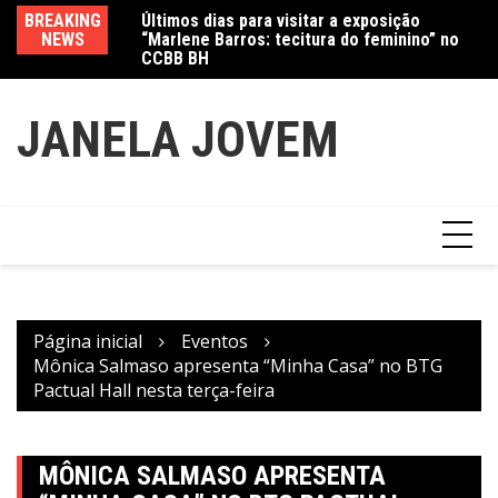
Ir
Jewelry marcam
BREAKING
Últimos dias para visitar a exposição
Am
para
NEWS
“Marlene Barros: tecitura do feminino” no
in
o
CCBB BH
conteúdo
JANELA JOVEM
Página inicial
Eventos
Mônica Salmaso apresenta “Minha Casa” no BTG
Pactual Hall nesta terça-feira
MÔNICA SALMASO APRESENTA